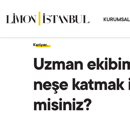
KURUMSAL
Kariyer.
Uzman ekibi
neşe katmak 
misiniz?