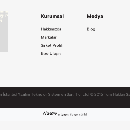
Kurumsal
Medya
Hakkımızda
Blog
Markalar
Şirket Profili
Bize Ulaşın
 İstanbul Yazılım Teknoloji Sistemleri San. Tic. Ltd. © 2015 Tüm Hakları Sak
altyapısı ile geliştirildi